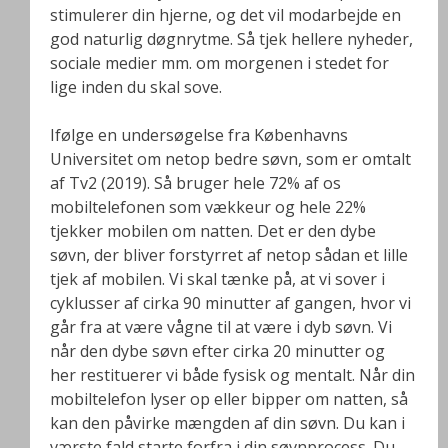
stimulerer din hjerne, og det vil modarbejde en
god naturlig døgnrytme. Så tjek hellere nyheder,
sociale medier mm. om morgenen i stedet for
lige inden du skal sove.
Ifølge en undersøgelse fra Københavns
Universitet om netop bedre søvn, som er omtalt
af Tv2 (2019). Så bruger hele 72% af os
mobiltelefonen som vækkeur og hele 22%
tjekker mobilen om natten. Det er den dybe
søvn, der bliver forstyrret af netop sådan et lille
tjek af mobilen. Vi skal tænke på, at vi sover i
cyklusser af cirka 90 minutter af gangen, hvor vi
går fra at være vågne til at være i dyb søvn. Vi
når den dybe søvn efter cirka 20 minutter og
her restituerer vi både fysisk og mentalt. Når din
mobiltelefon lyser op eller bipper om natten, så
kan den påvirke mængden af din søvn. Du kan i
værste fald starte forfra i din søvnprocess. Du