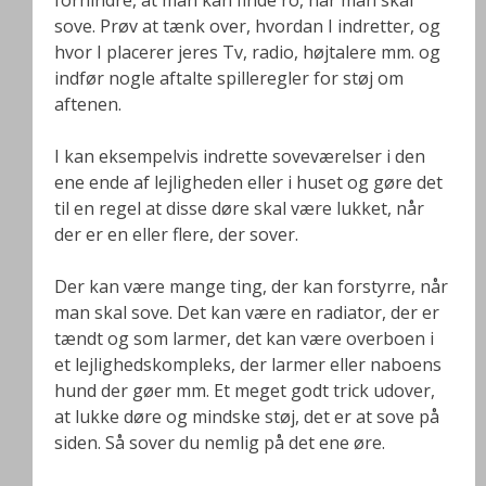
forhindre, at man kan finde ro, når man skal
sove. Prøv at tænk over, hvordan I indretter, og
hvor I placerer jeres Tv, radio, højtalere mm. og
indfør nogle aftalte spilleregler for støj om
aftenen.
I kan eksempelvis indrette soveværelser i den
ene ende af lejligheden eller i huset og gøre det
til en regel at disse døre skal være lukket, når
der er en eller flere, der sover.
Der kan være mange ting, der kan forstyrre, når
man skal sove. Det kan være en radiator, der er
tændt og som larmer, det kan være overboen i
et lejlighedskompleks, der larmer eller naboens
hund der gøer mm. Et meget godt trick udover,
at lukke døre og mindske støj, det er at sove på
siden. Så sover du nemlig på det ene øre.