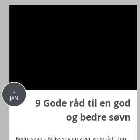
2
JAN
9 Gode råd til en god
og bedre søvn
Bedre søvn – Billigseng.nu giver gode råd til en