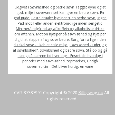
Udgivet i
Søvnløshed og bedre søvn
Tagget
dyne og et
godt miljø i soveværelset kan give en bedre søvn
,
En
god pude
,
Faste ritualer hjælper til en bedre søvn
,
Ingen
iPad mobil eller anden elektronik lige inden sengetid
,
Minimer/undgå indtag af koffein og alkoholiske drikke
om aftenen
,
Motion hjælper på søvnløshed og hjælper
dig til at slappe af og sove bedre
,
Sørg for ro lige inden
du skal sove - Skab et stille miljø
,
Søvnløshed - Lider jeg
af søvnløshed?
,
Søvnløshed og bedre søvn
,
Stå op og gå
i seng på samme tid hver dag - Ensret din hverdag i
perioder med søvnløshed
,
topmadras
,
Undgå
sovemedicin - Det bliver hurtigt en vane
CVR: 37387991 Copyright © 2020
Billigseng.nu
All
rights reserved