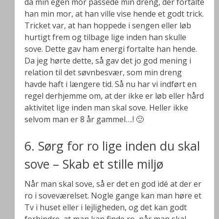
da min egen mor passede min dreng, der fortalte
han min mor, at han ville vise hende et godt trick.
Tricket var, at han hoppede i sengen eller løb
hurtigt frem og tilbage lige inden han skulle
sove. Dette gav ham energi fortalte han hende.
Da jeg hørte dette, så gav det jo god mening i
relation til det søvnbesvær, som min dreng
havde haft i længere tid. Så nu har vi indført en
regel derhjemme om, at der ikke er løb eller hård
aktivitet lige inden man skal sove. Heller ikke
selvom man er 8 år gammel….! 🙂
6. Sørg for ro lige inden du skal
sove – Skab et stille miljø
Når man skal sove, så er det en god idé at der er
ro i soveværelset. Nogle gange kan man høre et
Tv i huset eller i lejligheden, og det kan godt