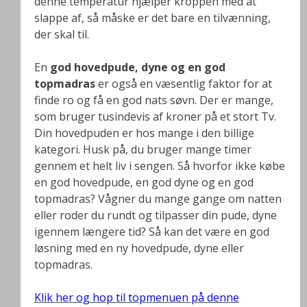
denne temperatur hjælper kroppen med at
slappe af, så måske er det bare en tilvænning,
der skal til.
En
god hovedpude, dyne og en god
topmadras
er også en væsentlig faktor for at
finde ro og få en god nats søvn. Der er mange,
som bruger tusindevis af kroner på et stort Tv.
Din hovedpuden er hos mange i den billige
kategori. Husk på, du bruger mange timer
gennem et helt liv i sengen. Så hvorfor ikke købe
en god hovedpude, en god dyne og en god
topmadras? Vågner du mange gange om natten
eller roder du rundt og tilpasser din pude, dyne
igennem længere tid? Så kan det være en god
løsning med en ny hovedpude, dyne eller
topmadras.
Klik her og hop til topmenuen på denne