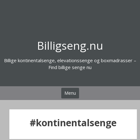
Videre
til
indhold
Billigseng.nu
Billige kontinentalsenge, elevationssenge og boxmadrasser –
Find billige senge nu
Menu
#kontinentalsenge