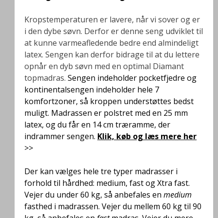
Kropstemperaturen er lavere, når vi sover og er
i den dybe søvn. Derfor er denne seng udviklet til
at kunne varmeafledende bedre end almindeligt
latex. Sengen kan derfor bidrage til at du lettere
opnår en dyb søvn med en optimal Diamant
topmadras.
Sengen indeholder pocketfjedre og
kontinentalsengen indeholder hele 7
komfortzoner, så kroppen understøttes bedst
muligt
. Madrassen er polstret med en 25 mm
latex, og du får en 14 cm træramme, der
indrammer sengen.
Klik, køb og læs mere her
>>
Der kan vælges hele tre typer madrasser i
forhold til hårdhed: medium, fast og Xtra fast.
Vejer du under 60 kg, så anbefales en
medium
fasthed i madrassen. Vejer du mellem 60 kg til 90
kg, så anbefales en
fast
madras. Vejer du mere