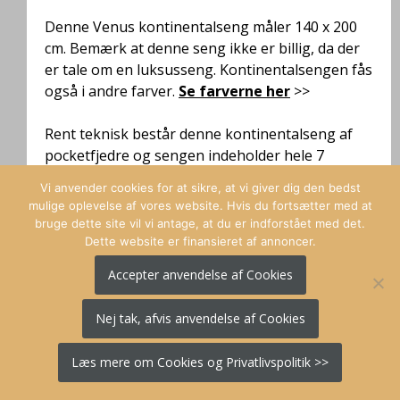
Denne Venus kontinentalseng måler 140 x 200
cm. Bemærk at denne seng ikke er billig, da der
er tale om en luksusseng. Kontinentalsengen
fås
også i andre farver.
Se farverne her
>>
Rent teknisk består denne kontinentalseng af
pocketfjedre og sengen indeholder hele 7
komfortzoner, så kroppen understøttes bedst
Vi anvender cookies for at sikre, at vi giver dig den bedst
muligt
. Madrassen er polstret med en 25 mm
mulige oplevelse af vores website. Hvis du fortsætter med at
latex.
Klik, køb og læs mere her
>>
bruge dette site vil vi antage, at du er indforstået med det.
Dette website er finansieret af annoncer.
Accepter anvendelse af Cookies
Nej tak, afvis anvendelse af Cookies
Læs mere om Cookies og Privatlivspolitik >>