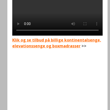
Klik og se tilbud på billige kontinentalsenge,
elevationssenge og boxmadrasser
>>
.
.
.