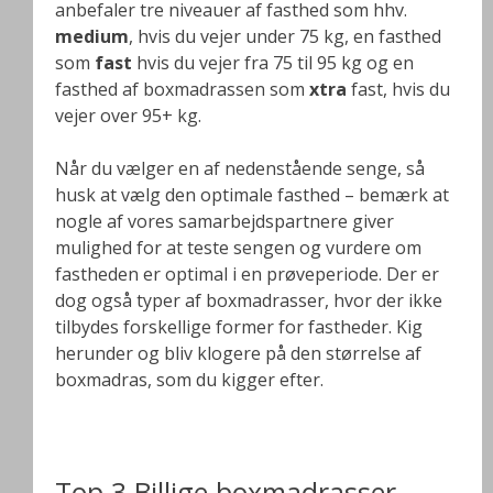
anbefaler tre niveauer af fasthed som hhv.
medium
, hvis du vejer under 75 kg, en fasthed
som
fast
hvis du vejer fra 75 til 95 kg og en
fasthed af boxmadrassen som
xtra
fast, hvis du
vejer over 95+ kg.
Når du vælger en af nedenstående senge, så
husk at vælg den optimale fasthed – bemærk at
nogle af vores samarbejdspartnere giver
mulighed for at teste sengen og vurdere om
fastheden er optimal i en prøveperiode. Der er
dog også typer af boxmadrasser, hvor der ikke
tilbydes forskellige former for fastheder. Kig
herunder og bliv klogere på den størrelse af
boxmadras, som du kigger efter.
.
Top 3 Billige boxmadrasser