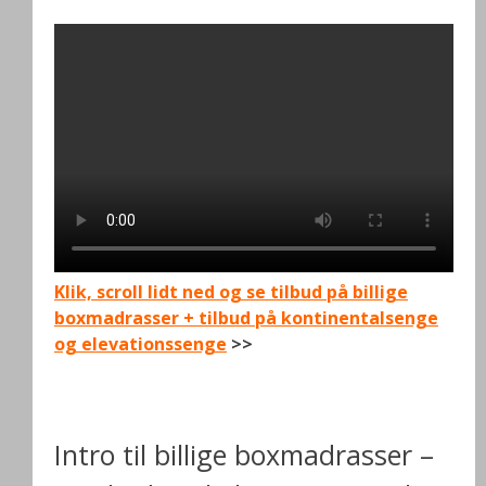
Klik, scroll lidt ned og se tilbud på billige
boxmadrasser + tilbud på kontinentalsenge
og elevationssenge
>>
.
Intro til billige boxmadrasser –