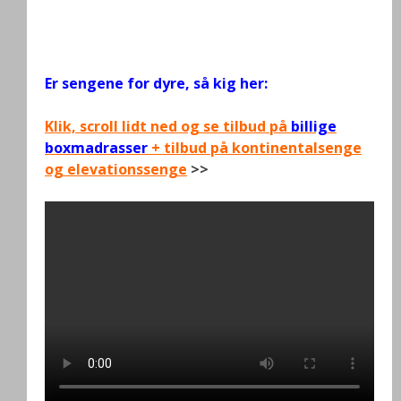
.
Er sengene for dyre, så kig her:
Klik, scroll lidt ned og se tilbud på
billige
boxmadrasser
+ tilbud på kontinentalsenge
og elevationssenge
>>