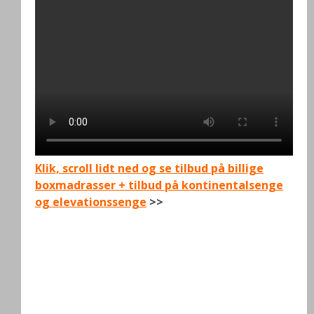
Klik, scroll lidt ned og se tilbud på billige
boxmadrasser + tilbud på kontinentalsenge
og elevationssenge
>>
.