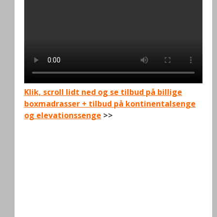
Klik, scroll lidt ned og se tilbud på billige
boxmadrasser + tilbud på kontinentalsenge
og elevationssenge
>>
.
.
.
.