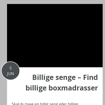
5
JUN
Billige senge – Find
billige boxmadrasser
Skal du have en billig seng eller billige