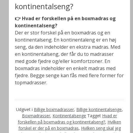
kontinentalseng?
👉 Hvad er forskellen på en boxmadras og
kontinentalseng?
Der er stor forskel på en boxmadras og en
kontinentalseng. En kontinentaleng er en høj
seng, da den indeholder en ekstra madras. Med
en kontinentalseng, der får du to madrasser
med gode fjedre og/eller komfortzoner. En
boxmadras indeholder en enkelt madras med
fjedre. Begge senge kan fås med flere former for
topmadrasser.
Udgivet i
Billige boxmadrasser
,
Billige kontinentalsenge
,
Boxmadrasser
,
Kontinentalsenge
Tagget
Hvad er
forskellen på boxmadras og kontinentalseng?
,
Hvilken
forskel er der på en boxmadras
,
Hvilken seng skal jeg