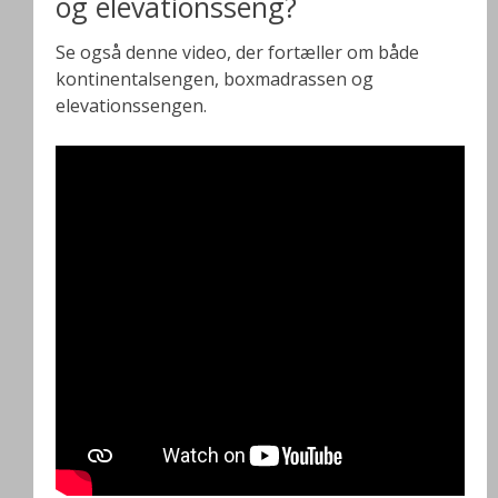
og elevationsseng?
Se også denne video, der fortæller om både
kontinentalsengen, boxmadrassen og
elevationssengen.